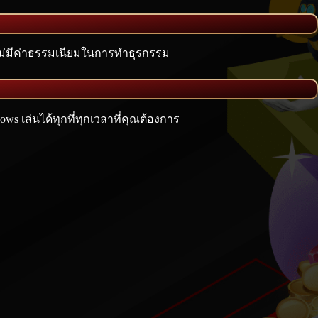
ไม่มีค่าธรรมเนียมในการทำธุรกรรม
ws เล่นได้ทุกที่ทุกเวลาที่คุณต้องการ